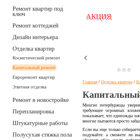
Ремонт квартир под
ключ
АКЦИЯ
АКЦИЯ
Ремонт коттеджей
Дизайн интерьера
Отделка квартир
Вперед
Косметический ремонт
Капитальный ремонт
Евроремонт квартир
Главная
/
Отделка квартир
/
К
Элитная отделка
Капитальный
Ремонт в новостройке
Многие петербуржцы уверен
Перепланировка
требующее огромных вложе
показывает, что единожды нач
многие пытаются просто забыт
Штукатурные работы
Если вы еще только собирает
Полусухая стяжка пола
подумайте: а сможете ли вы