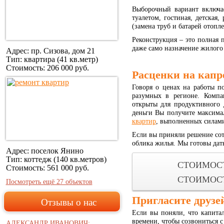
Выборочный вариант включае
туалетом, гостиная, детская
(замена труб и батарей отопл
Реконструкция – это полная 
даже само назначение жилого
Адрес: пр. Сизова, дом 21
Тип: квартира (41 кв.метр)
Стоимость:
206 000 руб.
Расценки на капр
Говоря о ценах на работы п
разумных в регионе. Комп
открыты для продуктивного 
деньги Вы получите максима
квартир
, выполненных силам
Если вы приняли решение сот
облика жилья. Мы готовы дат
Адрес: поселок Янино
Тип: коттедж (140 кв.метров)
СТОИМОСТ
Стоимость:
561 000 руб.
СТОИМОС
Посмотреть ещё 27 объектов
Пригласите друзе
Отзывы о нас
Если вы поняли, что капита
времени, чтобы созвониться 
АЛЕКСАНДР ИВАНОВИЧ: