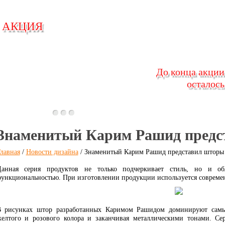
АКЦИЯ
АКЦИЯ
До конца акции
До конца акции
осталось
осталось
Знаменитый Карим Рашид предс
лавная
/
Новости дизайна
/ Знаменитый Карим Рашид представил шторы 
анная серия продуктов не только подчеркивает стиль, но и об
ункциональностью. При изготовлении продукции используется совреме
 рисунках штор разработанных Каримом Рашидом доминируют самые
елтого и розового колора и заканчивая металлическими тонами. Се