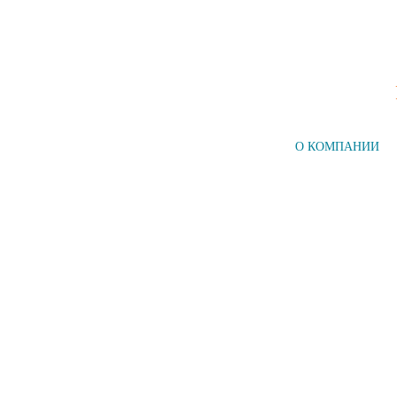
ГЛАВНАЯ
О КОМПАНИИ
Компания №1
на рынке СПб
НАШИ УСЛУГИ