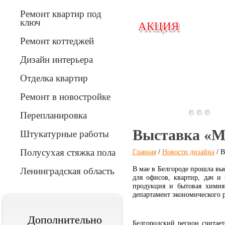
Ремонт квартир под
ключ
АКЦИЯ
АКЦИЯ
Ремонт коттеджей
Дизайн интерьера
Отделка квартир
Вперед
Ремонт в новостройке
Перепланировка
Выставка «Ме
Штукатурные работы
Полусухая стяжка пола
Главная
/
Новости дизайна
/ В
В мае в Белгороде прошла вы
Ленинградская область
для офисов, квартир, дач и
продукция и бытовая химия
департамент экономического р
Дополнительно
Белгородский регион считае