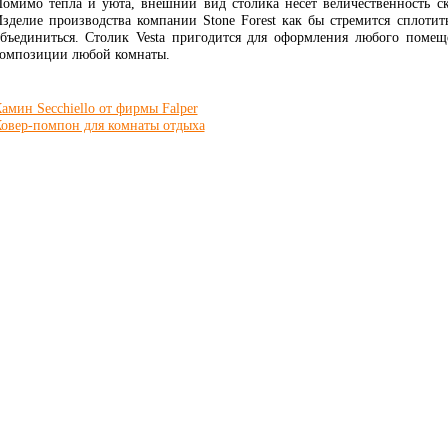
омимо тепла и уюта, внешний вид столика несет величественность с
зделие производства компании Stone Forest как бы стремится сплотит
бъединиться. Столик Vesta пригодится для оформления любого поме
омпозиции любой комнаты.
амин Secchiello от фирмы Falper
овер-помпон для комнаты отдыха