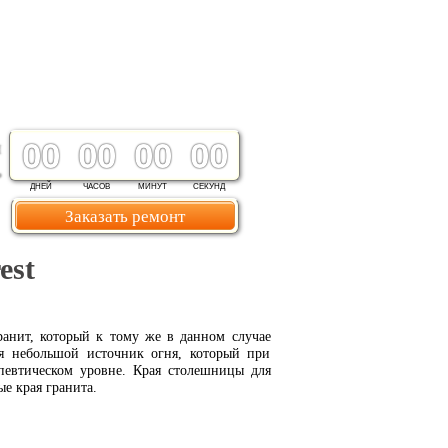
00
00
00
00
ДНЕЙ
ЧАСОВ
МИНУТ
СЕКУНД
Заказать ремонт
est
ранит, который к тому же в данном случае
ся небольшой источник огня, который при
апевтическом уровне. Края столешницы для
е края гранита.