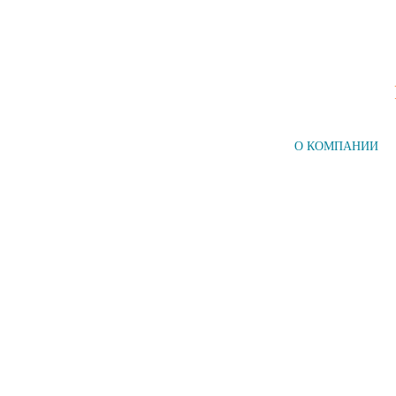
ГЛАВНАЯ
О КОМПАНИИ
Компания №1
на рынке СПб
НАШИ УСЛУГИ