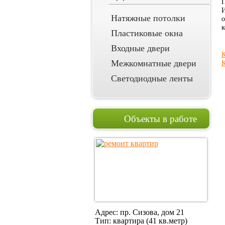
П
И
Натяжные потолки
о
к
Пластиковые окна
Входные двери
К
Межкомнатные двери
К
Светодиодные ленты
Объекты в работе
Адрес: пр. Сизова, дом 21
Тип: квартира (41 кв.метр)