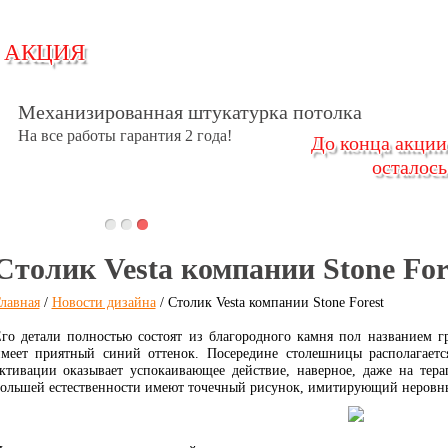
АКЦИЯ
АКЦИЯ
Механизированная штукатурка стен
Механизированная штукатурка потолка
На всех объектах наших Клиентов!
На все работы гарантия 2 года!
До конца акции
До конца акции
осталось
осталось
Столик Vesta компании Stone For
лавная
/
Новости дизайна
/ Столик Vesta компании Stone Forest
го детали полностью состоят из благородного камня пол названием г
меет приятный синий оттенок. Посередине столешницы располагает
ктивации оказывает успокаивающее действие, наверное, даже на тер
ольшей естественности имеют точечный рисунок, имитирующий неровны