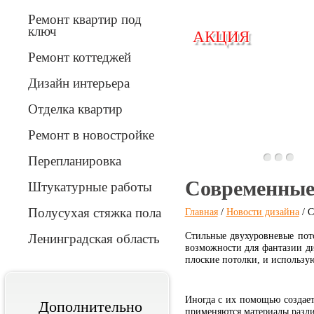
Ремонт квартир под
ключ
АКЦИЯ
АКЦИЯ
Ремонт коттеджей
Дизайн интерьера
Отделка квартир
Вперед
Ремонт в новостройке
Перепланировка
Современные 
Штукатурные работы
Полусухая стяжка пола
Главная
/
Новости дизайна
/ С
Стильные двухуровневые пот
Ленинградская область
возможности для фантазии ди
плоские потолки, и использу
Иногда с их помощью создае
Дополнительно
применяются материалы разли