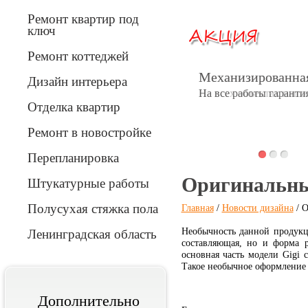
Ремонт квартир под
АКЦИЯ
АКЦИЯ
ключ
Ремонт коттеджей
Механизированная
Механизированная
Дизайн интерьера
На всех объектах наши
На все работы гарантия
Отделка квартир
Вперед
Ремонт в новостройке
Перепланировка
Оригинальны
Штукатурные работы
Полусухая стяжка пола
Главная
/
Новости дизайна
/ О
Необычность данной продукци
Ленинградская область
составляющая, но и форма р
основная часть модели Gigi 
Такое необычное оформление 
Дополнительно