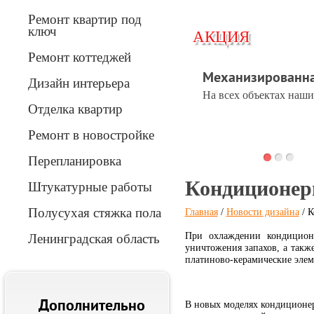
Ремонт квартир под
ключ
АКЦИЯ
АКЦИЯ
Ремонт коттеджей
Механизированна
Дизайн интерьера
На всех объектах наши
Отделка квартир
Вперед
Ремонт в новостройке
Перепланировка
Кондиционер
Штукатурные работы
Полусухая стяжка пола
Главная
/
Новости дизайна
/ К
При охлаждении кондицион
Ленинградская область
уничтожения запахов, а такж
платиново-керамические элем
Дополнительно
В новых моделях кондиционеро