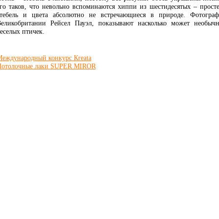
го таков, что невольно вспоминаются хиппи из шестидесятых – прос
тебель и цвета абсолютно не встречающиеся в природе. Фотограф
еликобритании Рейсел Пауэл, показывают насколько может необыч
еселых птичек.
еждународный конкурс Кreata
Потолочные лаки SUPER MIROR