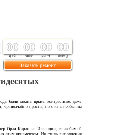
00
00
00
00
ДНЕЙ
ЧАСОВ
МИНУТ
СЕКУНД
Заказать ремонт
тидесятых
годы были модны яркие, контрастные, даже
и, чрезвычайно просты, но очень необычны
йнер Орла Кирли из Ирландии, ее любимый
нно этим орнаментом. Но стиль выполнения