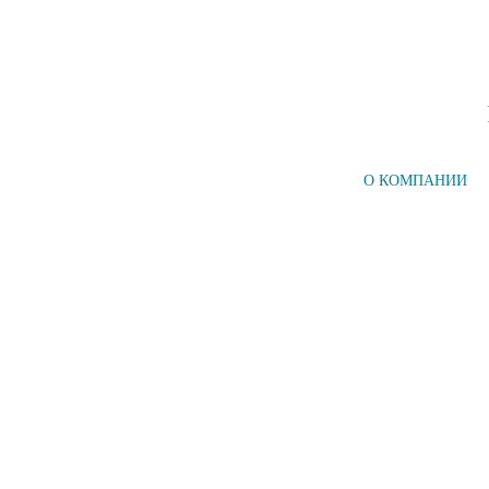
ГЛАВНАЯ
О КОМПАНИИ
Компания №1
на рынке СПб
НАШИ УСЛУГИ