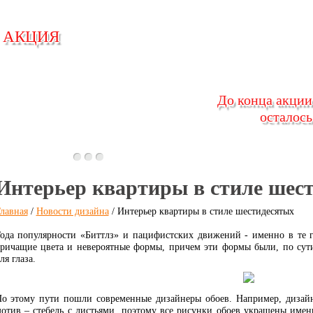
АКЦИЯ
АКЦИЯ
До конца акции
До конца акции
осталось
осталось
Интерьер квартиры в стиле шес
лавная
/
Новости дизайна
/ Интерьер квартиры в стиле шестидесятых
ода популярности «Биттлз» и пацифистских движений - именно в те 
ричащие цвета и невероятные формы, причем эти формы были, по сут
ля глаза.
о этому пути пошли современные дизайнеры обоев. Например, диза
отив – стебель с листьями, поэтому все рисунки обоев украшены име