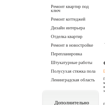
Ремонт квартир под
ключ
Ремонт коттеджей
Дизайн интерьера
Отделка квартир
Вперед
Ремонт в новостройке
Перепланировка
1
2
3
Штукатурные работы
Полусухая стяжка пола
Г
П
Ленинградская область
м
н
з
Дополнительно
П